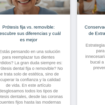
Prótesis fija vs. removible:
Conservac
escubre sus diferencias y cuál
de Extr
es mejor
Estrategia
para
Estás pensando en una solución
innecesari
para reemplazar tus dientes
bucal a
rdidos? La gran duda siempre es:
preven
ótesis dental fija o removible? No
se trata solo de estética, sino de
ecuperar la confianza y la calidad
de vida. En este artículo
desglosamos todos los tipos de
ótesis dentales, desde las coronas
puentes fijos hasta las modernas