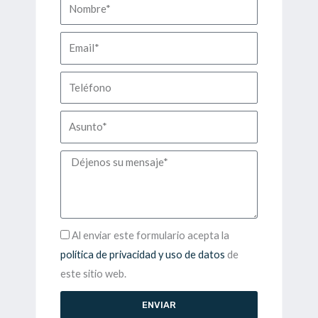
N
o
m
E
b
m
r
a
T
e
i
e
l
l
A
é
s
f
u
M
o
n
e
n
t
n
o
o
s
A
Al enviar este formulario acepta la
a
c
política de privacidad y uso de datos
de
j
e
este sitio web.
e
p
ENVIAR
t