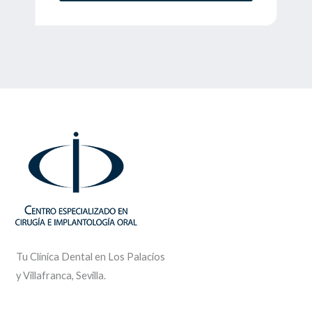
a
c
i
ó
n
Tu Clínica Dental en Los Palacios
y Villafranca, Sevilla.