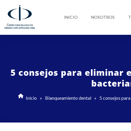
Ir
al
INICIO
NOSOTROS
T
contenido
5 consejos para eliminar 
bacteri
Inicio
»
Blanqueamiento dental
»
5 consejos para