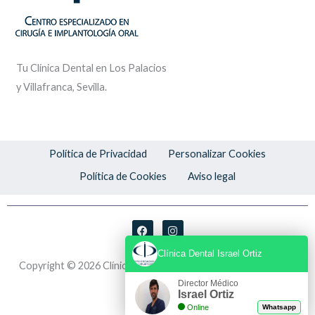
Tu Clínica Dental en Los Palacios
y Villafranca, Sevilla.
Política de Privacidad
Personalizar Cookies
Política de Cookies
Aviso legal
F
I
a
n
c
s
Clínica Dental Israel Ortiz
e
t
Copyright © 2026 Clínica Dental Israel Ortiz | Creado por
GF
b
a
o
g
Publicidad
Director Médico
o
r
Israel Ortiz
k
a
m
Online
Whatsapp