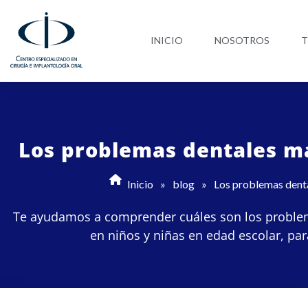
Ir
al
INICIO
NOSOTROS
T
contenido
Los problemas dentales m
Inicio
»
blog
»
Los problemas dent
Te ayudamos a comprender cuáles son los probl
en niños y niñas en edad escolar, pa